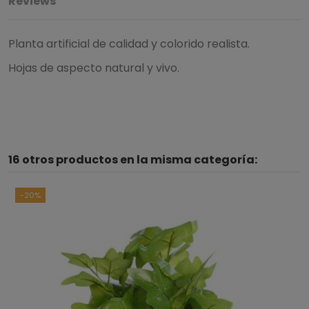
Reviews
Planta artificial de calidad y colorido realista.
Hojas de aspecto natural y vivo.
5
/
5
16 otros productos en la misma categoría:
Basado en
1
opiniones
sometidas a control
Ver todas las reseñas de este sitio
-20%
5
estrellas
1
4
estrellas
0
3
estrellas
0
2
estrellas
0
1
estrella
0
Ordenar las opiniones