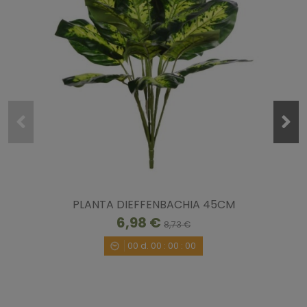
PLANTA DIEFFENBACHIA 45CM
6,98 €
8,73 €
00
d.
00
:
00
:
00