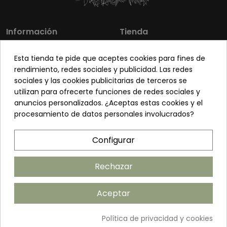
Información
Tienda
Los más vendidos
Mi cuenta
Esta tienda te pide que aceptes cookies para fines de
Sobre nosotros
Contacto
rendimiento, redes sociales y publicidad. Las redes
sociales y las cookies publicitarias de terceros se
Pon tu planta guapa
Envíos y Devoluciones
utilizan para ofrecerte funciones de redes sociales y
Preguntas frecuentes
Venta a profesionales
anuncios personalizados. ¿Aceptas estas cookies y el
procesamiento de datos personales involucrados?
Legal
Síguenos
Configurar
Política de privacidad
Términos y condiciones
Rechazar
Política de cookies
Aceptar
Añadir al carrito
Política de privacidad y cookies