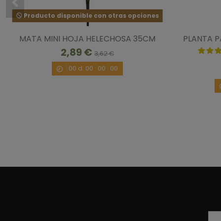
Producto disponible con otras opciones
MATA MINI HOJA HELECHOSA 35CM
PLANTA P
2,89 €
3,62 €
00
d.
00
:
00
:
00