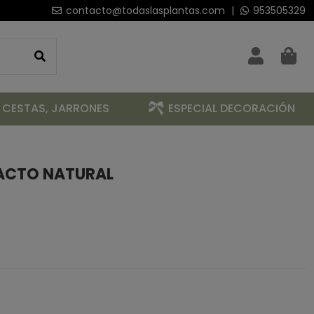
contacto@todaslasplantas.com
|
953505329
 CESTAS, JARRONES
ESPECIAL DECORACIÓN
TACTO NATURAL