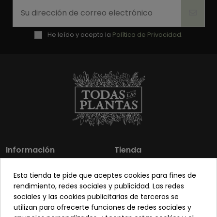
He leído y acepto la
Política de Privacidad.
Información
Tienda
Los más vendidos
Mi cuenta
Esta tienda te pide que aceptes cookies para fines de
Sobre nosotros
Contacto
rendimiento, redes sociales y publicidad. Las redes
sociales y las cookies publicitarias de terceros se
Pon tu planta guapa
Envíos y Devoluciones
utilizan para ofrecerte funciones de redes sociales y
Preguntas frecuentes
Venta a profesionales