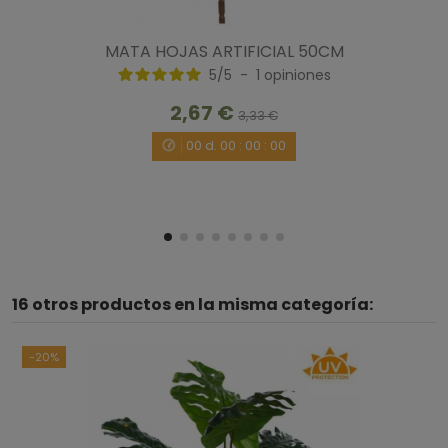
Útil
(0)
Informe
MATA HOJAS ARTIFICIAL 50CM
5
/
5
-
1
opiniones
1
2,67 €
3,33 €
00
d.
00
:
00
:
00
16 otros productos en la misma categoría:
-20%