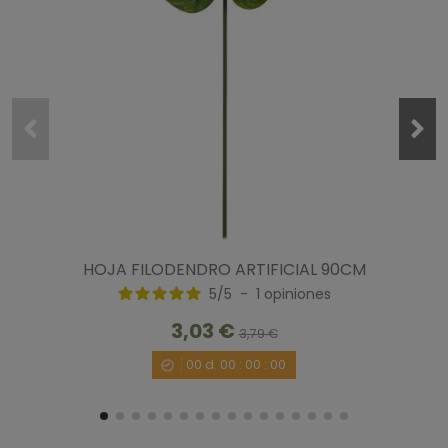
HOJA FILODENDRO ARTIFICIAL 90CM
5
/
5
-
1
opiniones
3,03 €
3,79 €
00
d.
00
:
00
:
00