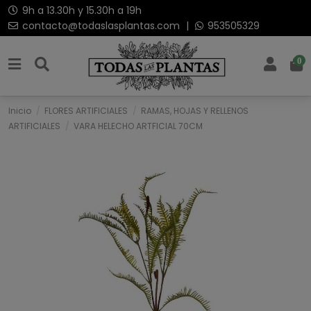
9h a 13.30h y 15.30h a 19h
contacto@todaslasplantas.com
|
953505329
0
Inicio
FLORES ARTIFICIALES
RAMAS, HOJAS Y RELLENOS
ARTIFICIALES
VARA HELECHO ARTFICIAL 70CM