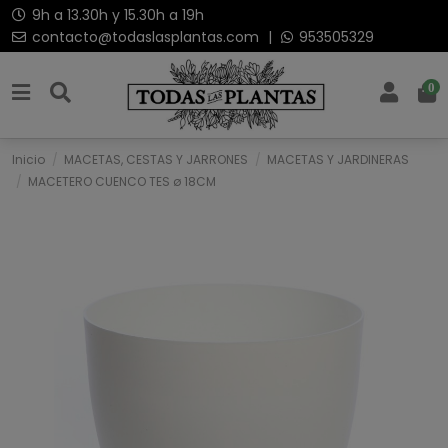
9h a 13.30h y 15.30h a 19h
contacto@todaslasplantas.com
|
953505329
0
Inicio
MACETAS, CESTAS Y JARRONES
MACETAS Y JARDINERAS
MACETERO CUENCO TES ø 18CM