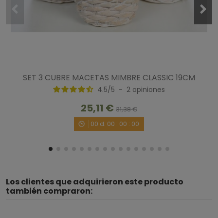
SET 3 CUBRE MACETAS MIMBRE CLASSIC 19CM
4.5
/
5
-
2
opiniones
25,11 €
31,38 €
00
d.
00
:
00
:
00
Los clientes que adquirieron este producto
también compraron: