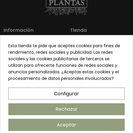
Información
Tienda
Los más vendidos
Mi cuenta
Esta tienda te pide que aceptes cookies para fines de
Sobre nosotros
Contacto
rendimiento, redes sociales y publicidad. Las redes
sociales y las cookies publicitarias de terceros se
Pon tu planta guapa
Envíos y Devoluciones
utilizan para ofrecerte funciones de redes sociales y
Preguntas frecuentes
Venta a profesionales
anuncios personalizados. ¿Aceptas estas cookies y el
procesamiento de datos personales involucrados?
Legal
Síguenos
Configurar
Política de privacidad
Términos y condiciones
Rechazar
Política de cookies
Aceptar