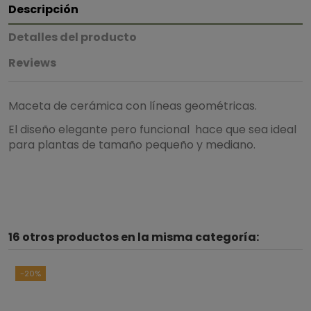
Descripción
Detalles del producto
Reviews
Maceta de cerámica con líneas geométricas.
El diseño elegante pero funcional hace que sea ideal
para plantas de tamaño pequeño y mediano.
5
/
5
16 otros productos en la misma categoría:
Basado en
2
opiniones
sometidas a control
Ver todas las reseñas de este sitio
-20%
5
estrellas
2
4
estrellas
0