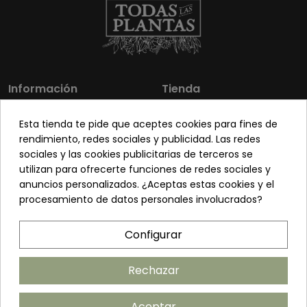
Información
Tienda
Los más vendidos
Mi cuenta
Esta tienda te pide que aceptes cookies para fines de
Sobre nosotros
Contacto
rendimiento, redes sociales y publicidad. Las redes
sociales y las cookies publicitarias de terceros se
Pon tu planta guapa
Envíos y Devoluciones
utilizan para ofrecerte funciones de redes sociales y
Preguntas frecuentes
Venta a profesionales
anuncios personalizados. ¿Aceptas estas cookies y el
procesamiento de datos personales involucrados?
Legal
Síguenos
Configurar
Política de privacidad
Términos y condiciones
Rechazar
Política de cookies
Aceptar