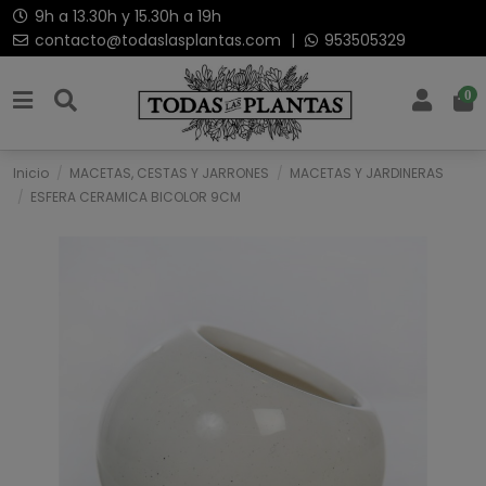
9h a 13.30h y 15.30h a 19h
contacto@todaslasplantas.com
|
953505329
0
Inicio
MACETAS, CESTAS Y JARRONES
MACETAS Y JARDINERAS
ESFERA CERAMICA BICOLOR 9CM