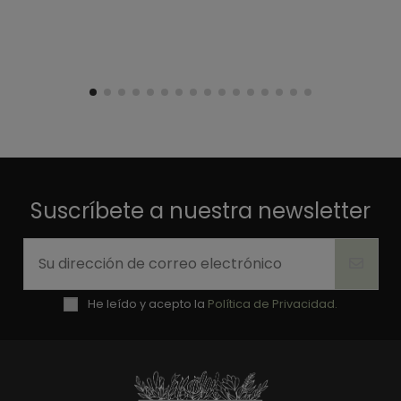
Estuoenda flor seca, vivo en una población aislada y es una 
suerte poder comprar por internet.
Opinión del
11/1/2018
, tras una experiencia del
11/1/2018
por
A.A.
Útil
(0)
Informe
1
Suscríbete a nuestra newsletter
He leído y acepto la
Política de Privacidad.