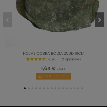
5
/
5
Opinión verificada
Estuoenda flor seca, vivo en una población aislada y es una 
suerte poder comprar por internet.
Opinión del
11/1/2018
, tras una experiencia del
11/1/2018
por
A.A.
HOJAS COBRA BOLSA 25UD 19CM
Útil
(0)
Informe
4.5
/
5
-
2
opiniones
1,64 €
2,04 €
1
00
d.
00
:
00
:
00