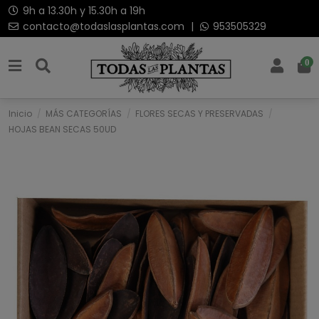
9h a 13.30h y 15.30h a 19h
contacto@todaslasplantas.com
|
953505329
0
Inicio
MÁS CATEGORÍAS
FLORES SECAS Y PRESERVADAS
HOJAS BEAN SECAS 50UD