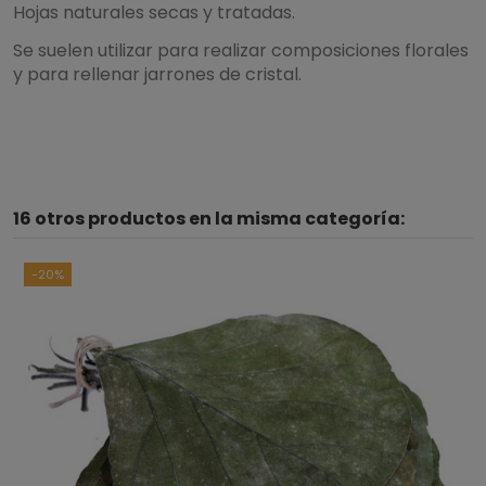
Hojas naturales secas y tratadas.
Se suelen utilizar para realizar composiciones florales
y para rellenar jarrones de cristal.
5
/
5
16 otros productos en la misma categoría:
Basado en
1
opiniones
sometidas a control
Ver todas las reseñas de este sitio
-20%
5
estrellas
1
4
estrellas
0
3
estrellas
0
2
estrellas
0
1
estrella
0
Ordenar las opiniones