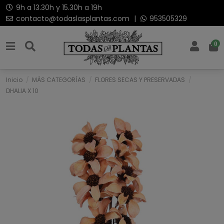
9h a 13.30h y 15.30h a 19h
contacto@todaslasplantas.com
|
953505329
0
Inicio
MÁS CATEGORÍAS
FLORES SECAS Y PRESERVADAS
DHALIA X 10