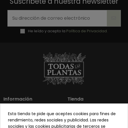
Suscríbete a nuestra newsletter
He leído y acepto la
Política de Privacidad.
Información
Tienda
Los más vendidos
Mi cuenta
Esta tienda te pide que aceptes cookies para fines de
Sobre nosotros
Contacto
rendimiento, redes sociales y publicidad. Las redes
sociales y las cookies publicitarias de terceros se
Pon tu planta guapa
Envíos y Devoluciones