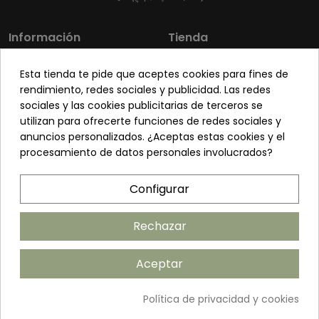
Información
Tienda
Los más vendidos
Mi cuenta
Esta tienda te pide que aceptes cookies para fines de
Sobre nosotros
Contacto
rendimiento, redes sociales y publicidad. Las redes
sociales y las cookies publicitarias de terceros se
Pon tu planta guapa
Envíos y Devoluciones
utilizan para ofrecerte funciones de redes sociales y
Preguntas frecuentes
Venta a profesionales
anuncios personalizados. ¿Aceptas estas cookies y el
procesamiento de datos personales involucrados?
Legal
Síguenos
Configurar
Política de privacidad
Términos y condiciones
Rechazar
Política de cookies
Aceptar
Añadir al carrito
Política de privacidad y cookies
©2026 ANDUDECOR S.L. | Desarrollado por
Amarillo Limón