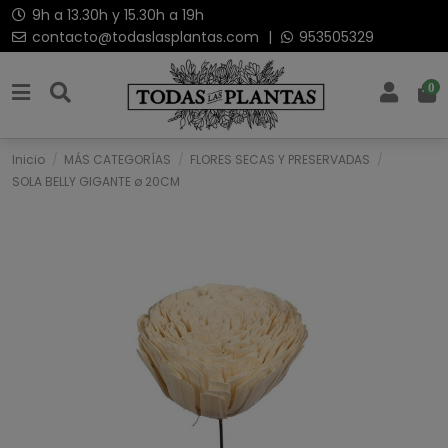
9h a 13.30h y 15.30h a 19h
contacto@todaslasplantas.com
|
953505329
0
Inicio
MÁS CATEGORÍAS
FLORES SECAS Y PRESERVADAS
SOLA BELLY GIGANTE ø 20CM