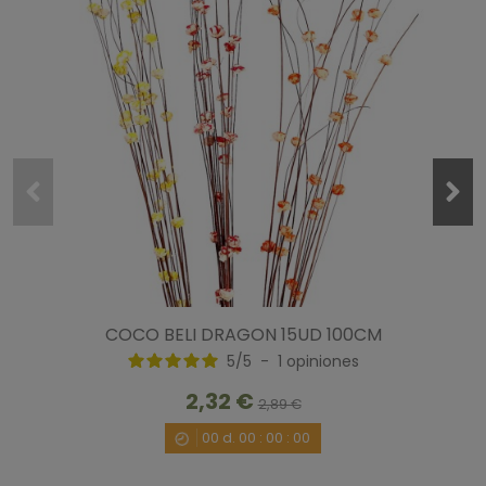
COCO BELI DRAGON 15UD 100CM
5
/
5
-
1
opiniones
2,32 €
2,89 €
00
d.
00
:
00
:
00