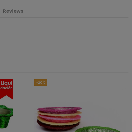
Reviews
5
/
5
asado en
2
opiniones
sometidas a control
das las reseñas de este sitio
-20%
2
0
0
0
0