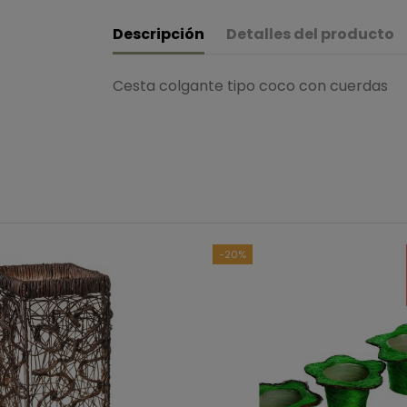
Descripción
Detalles del producto
Cesta colgante tipo coco con cuerdas
B
Ver to
-20%
5
estrellas
4
estrellas
3
estrellas
2
estrellas
1
estrella
Ordenar las opiniones