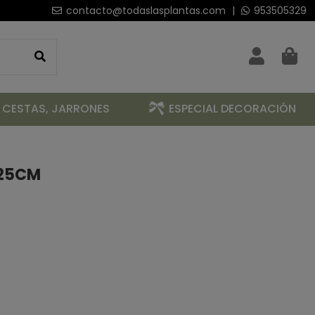
contacto@todaslasplantas.com
|
953505329
 CESTAS, JARRONES
ESPECIAL DECORACIÓN
 25CM