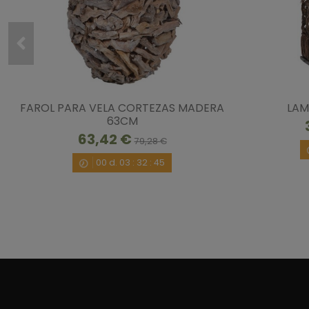
FAROL PARA VELA CORTEZAS MADERA
LAM
63CM
63,42 €
79,28 €
00
d.
03
:
32
:
45