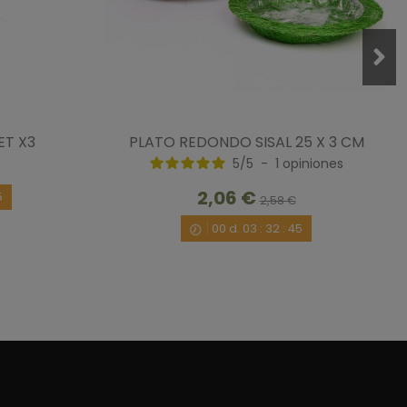
ET X3
PLATO REDONDO SISAL 25 X 3 CM
5
/
5
-
1
opiniones
7/2020
por
A.A.
2,06 €
5
2,58 €
00
d.
03
:
32
:
45
/1/2020
por
A.A.