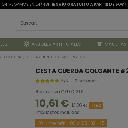
ENTREGAMOS EN 24/48H
¡ENVÍO GRATUITO A PARTIR DE 50€!
LES
ARBOLES ARTIFICIALES
MACETAS,
RE O MADERA
CESTA CUERDA COLGANTE ø 25CM
CESTA CUERDA COLGANTE ø
5
/
5
-
2
opiniones
Referencia
CY0702.01
10,61 €
13,26 €
-20%
Impuestos incluidos
Time left
00
d.
03
:
32
:
45