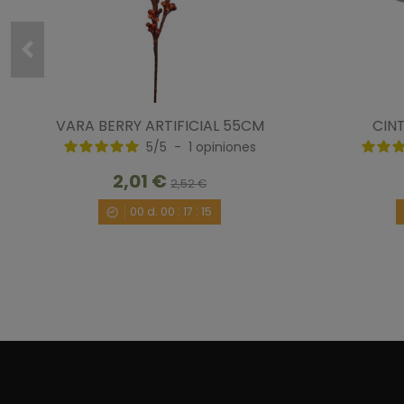
VARA BERRY ARTIFICIAL 55CM
CIN
5
/
5
-
1
opiniones
2,01 €
2,52 €
00
d.
00
:
17
:
14