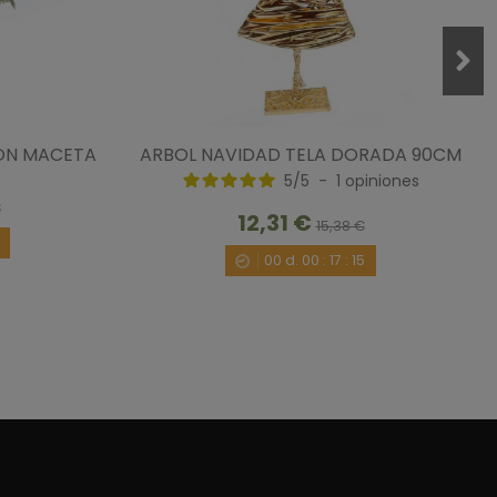
ON MACETA
ARBOL NAVIDAD TELA DORADA 90CM
5
/
5
-
1
opiniones
€
12,31 €
15,38 €
00
d.
00
:
17
:
14