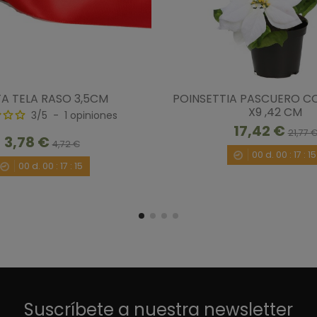
TA TELA RASO 3,5CM
POINSETTIA PASCUERO C
X9 ,42 CM
3
/
5
-
1
opiniones
17,42 €
21,77 
3,78 €
4,72 €
00
d.
00
:
17
:
14
00
d.
00
:
17
:
14
Suscríbete a nuestra newsletter