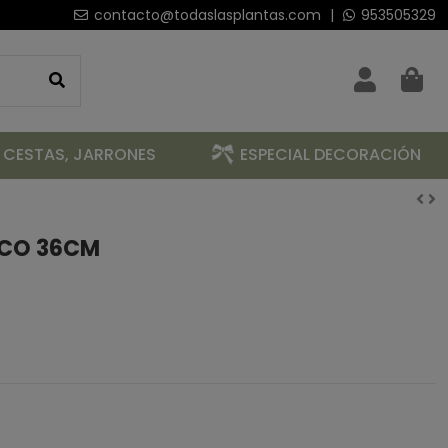
contacto@todaslasplantas.com
|
953505329
 CESTAS, JARRONES
ESPECIAL DECORACIÓN
NCO 36CM