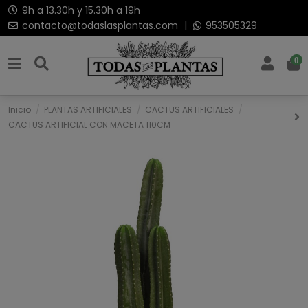
9h a 13.30h y 15.30h a 19h
contacto@todaslasplantas.com
|
953505329
0
Inicio
PLANTAS ARTIFICIALES
CACTUS ARTIFICIALES
CACTUS ARTIFICIAL CON MACETA 110CM