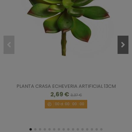
Ordenar las opiniones
5
/
5
Opinión verificada
Ya he comprado en ocasiones anteriores y estoy muy 
satisfecha.
Opinión del
25/8/2020
, tras una experiencia del
15/8/2020
por
A.A.
PLANTA CRASA ECHEVERIA ARTIFICIAL 13CM
Útil
(0)
Informe
2,69 €
3,37 €
00
d.
00
:
00
:
00
5
/
5
Opinión verificada
precioso, lo recomiendo xq las plantas son muy bonitas y 
decora muchísimo.