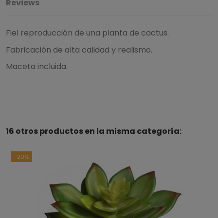
Reviews
Fiel reproducción de una planta de cactus.
Fabricación de alta calidad y realismo.
Maceta incluida.
5
/
5
16 otros productos en la misma categoría:
Basado en
3
opiniones
sometidas a control
Ver todas las reseñas de este sitio
-20%
5
estrellas
3
4
estrellas
0
3
estrellas
0
2
estrellas
0
1
estrella
0