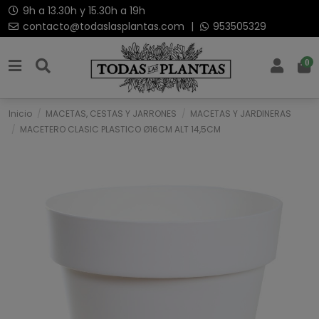
9h a 13.30h y 15.30h a 19h
contacto@todaslasplantas.com
|
953505329
0
Inicio
MACETAS, CESTAS Y JARRONES
MACETAS Y JARDINERAS
MACETERO CLASIC PLASTICO Ø16CM ALT 14,5CM