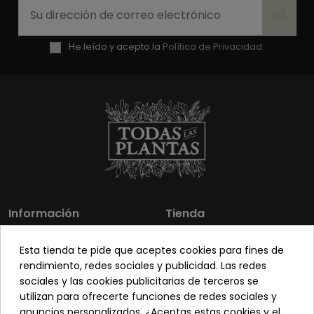
He leído y acepto la
Política de Privacidad.
Información
Tienda
Los más vendidos
Mi cuenta
Esta tienda te pide que aceptes cookies para fines de
Sobre nosotros
Contacto
rendimiento, redes sociales y publicidad. Las redes
sociales y las cookies publicitarias de terceros se
Pon tu planta guapa
Envíos y Devoluciones
utilizan para ofrecerte funciones de redes sociales y
Preguntas frecuentes
Venta a profesionales
anuncios personalizados. ¿Aceptas estas cookies y el