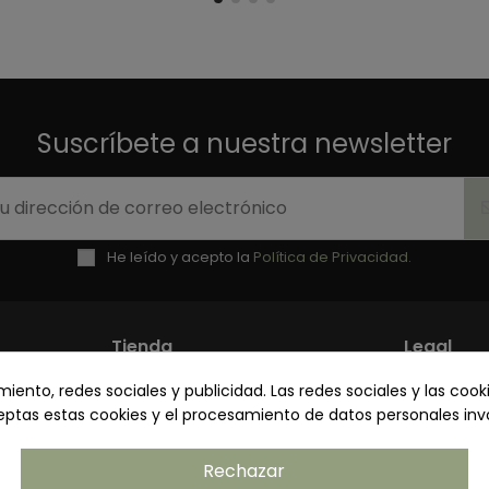
Suscríbete a nuestra newsletter
He leído y acepto la
Política de Privacidad.
Tienda
Legal
ento, redes sociales y publicidad. Las redes sociales y las cooki
Mi cuenta
Política 
ceptas estas cookies y el procesamiento de datos personales in
Contacto
Términos
Envíos y Devoluciones
Política 
Rechazar
s
Venta a profesionales