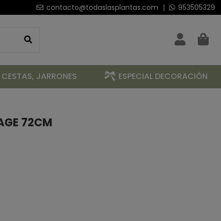
contacto@todaslasplantas.com
|
953505329
 CESTAS, JARRONES
ESPECIAL DECORACIÓN
AGE 72CM