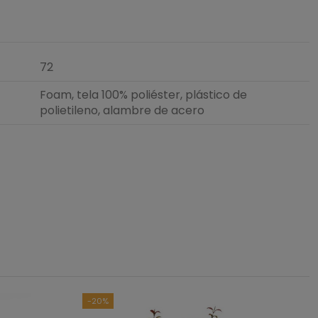
72
Foam, tela 100% poliéster, plástico de
polietileno, alambre de acero
5
/
5
asado en
1
opiniones
sometidas a control
das las reseñas de este sitio
-20%
1