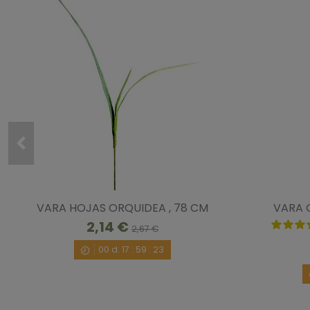
VARA HOJAS ORQUIDEA , 78 CM
VARA 
2,14 €
2,67 €
00
d.
17
:
59
:
23