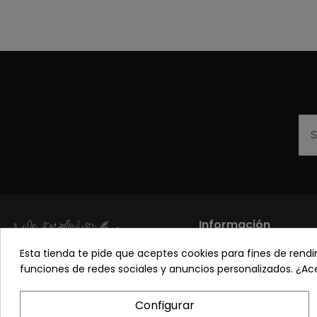
Información
Esta tienda te pide que aceptes cookies para fines de rendimi
Los más vendidos
funciones de redes sociales y anuncios personalizados. ¿A
Sobre nosotros
Pon tu planta guapa
Configurar
Preguntas frecuente