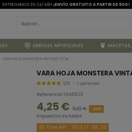
ENTREGAMOS EN 24/48H
¡ENVÍO GRATUITO A PARTIR DE 50€!
LES
ARBOLES ARTIFICIALES
MACETAS,
VARA HOJA MONSTERA VINTAGE 72CM
VARA HOJA MONSTERA VINT
5
/
5
-
1
opiniones
Referencia
Y0455.13
4,25 €
5,32 €
-20%
Impuestos incluidos
Time left
00
d.
17
:
59
:
23