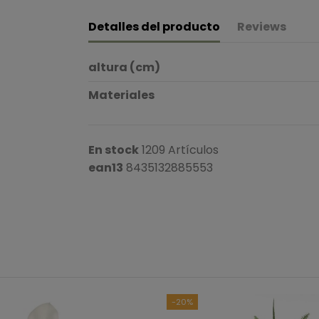
Detalles del producto
Reviews
altura (cm)
Materiales
En stock
1209 Artículos
ean13
8435132885553
B
Ver to
-20%
5
estrellas