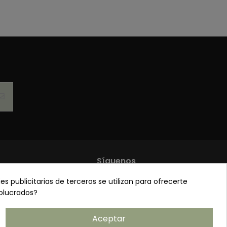
1
Síguenos
es publicitarias de terceros se utilizan para ofrecerte
de privacidad
volucrados?
 y condiciones
de cookies
Aceptar