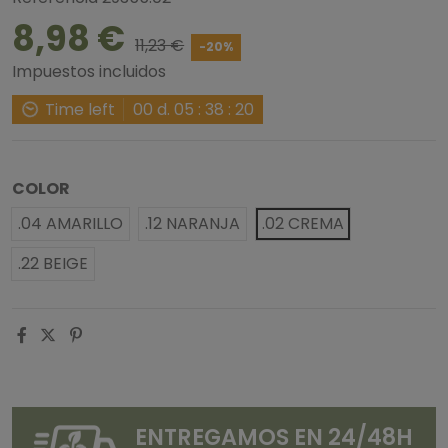
8,98 €
11,23 €
-20%
Impuestos incluidos
Time left
00
d.
05
:
38
:
20
COLOR
.04 AMARILLO
.12 NARANJA
.02 CREMA
.22 BEIGE
ENTREGAMOS EN 24/48H