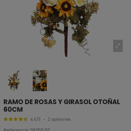
RAMO DE ROSAS Y GIRASOL OTOÑAL
60CM
4.5
/
5
-
2
opiniones
Referencia
29355.02