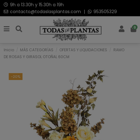
9h a 13.30h y 15.30h a 19h
contacto@todaslasplantas.com
|
953505329
0
Inicio
MÁS CATEGORÍAS
OFERTAS Y LIQUIDACIONES
RAMO
DE ROSAS Y GIRASOL OTOÑAL 60CM
-20%