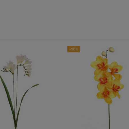
B
Ver to
-20%
5
estrellas
4
estrellas
3
estrellas
2
estrellas
1
estrella
Ordenar las opiniones