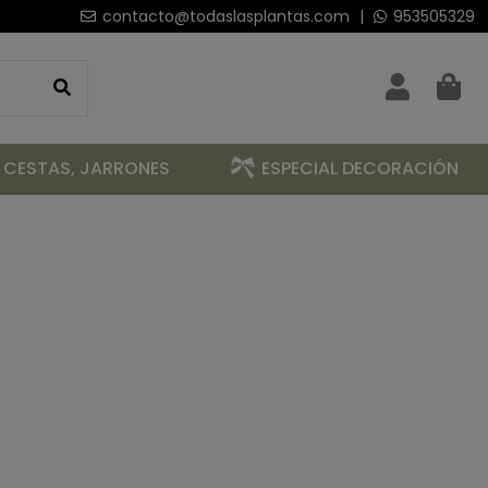
contacto@todaslasplantas.com
|
953505329
 CESTAS, JARRONES
ESPECIAL DECORACIÓN