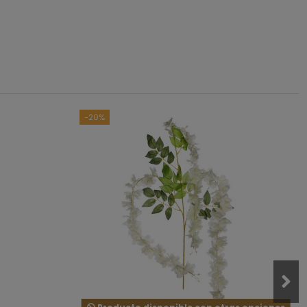
5
/
5
asado en
3
opiniones
sometidas a control
das las reseñas de este sitio
-20%
3
0
0
0
0