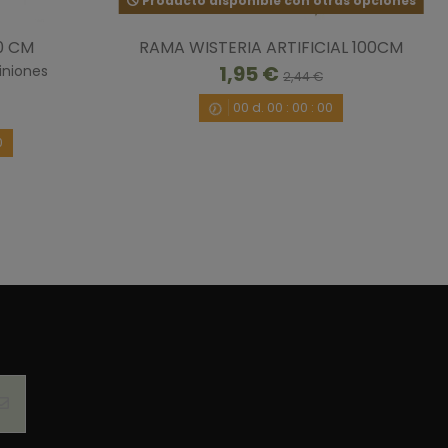
Producto disponible con otras opciones
0 CM
RAMA WISTERIA ARTIFICIAL 100CM
1,95 €
iniones
2,44 €
/9/2024
por
R.A.
00
d.
00
:
00
:
00
0
/5/2020
por
A.A.
n muy bonito y ha quedado muy bien en una cristalera que 