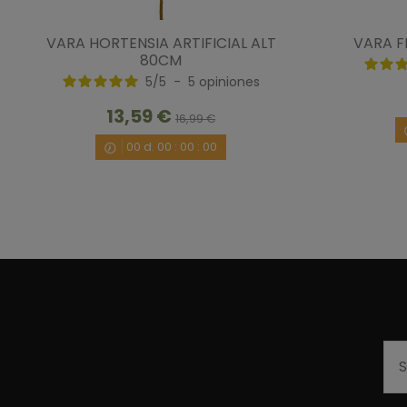
VARA HORTENSIA ARTIFICIAL ALT
VARA F
80CM
5
/
5
-
5
opiniones
13,59 €
16,99 €
00
d.
00
:
00
:
00