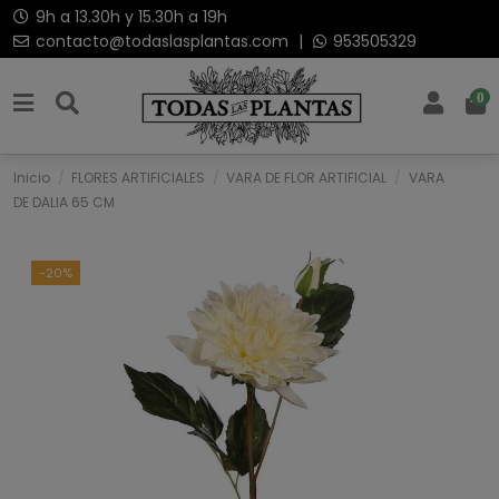
9h a 13.30h y 15.30h a 19h
contacto@todaslasplantas.com
|
953505329
0
Inicio
FLORES ARTIFICIALES
VARA DE FLOR ARTIFICIAL
VARA
DE DALIA 65 CM
-20%