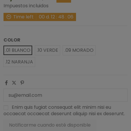
Impuestos incluidos
Time left
00
d.
12
:
48
:
06
COLOR
.01 BLANCO
.10 VERDE
.09 MORADO
.12 NARANJA
Enim quis fugiat consequat elit minim nisi eu
occaecat occaecat deserunt aliquip nisi ex deserunt.