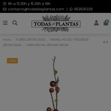
9h a 13.30h y 15.30h a 19h
contacto@todaslasplantas.com
|
953505329
0
Inicio
FLORES ARTIFICIALES
RAMAS, HOJAS Y RELLENOS
ARTIFICIALES
VARA FRUTAL VINTAGE 98CM
-20%