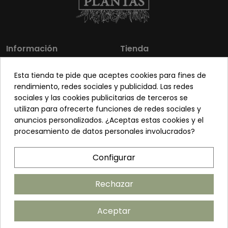
Información
Tienda
Los más vendidos
Mi cuenta
Esta tienda te pide que aceptes cookies para fines de
Sobre nosotros
Contacto
rendimiento, redes sociales y publicidad. Las redes
sociales y las cookies publicitarias de terceros se
Pon tu planta guapa
Envíos y Devoluciones
utilizan para ofrecerte funciones de redes sociales y
Preguntas frecuentes
Venta a profesionales
anuncios personalizados. ¿Aceptas estas cookies y el
procesamiento de datos personales involucrados?
Legal
Síguenos
Configurar
Política de privacidad
Términos y condiciones
Rechazar
Política de cookies
Aceptar