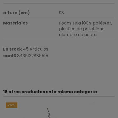
altura (cm)
98
Materiales
Foam, tela 100% poliéster,
plástico de polietileno,
alambre de acero
En stock
45 Artículos
ean13
8435132885515
4.5
/
5
16 otros productos en la misma categoría:
Basado en
2
opiniones
sometidas a control
Ver todas las reseñas de este sitio
-20%
5
estrellas
1
4
estrellas
1