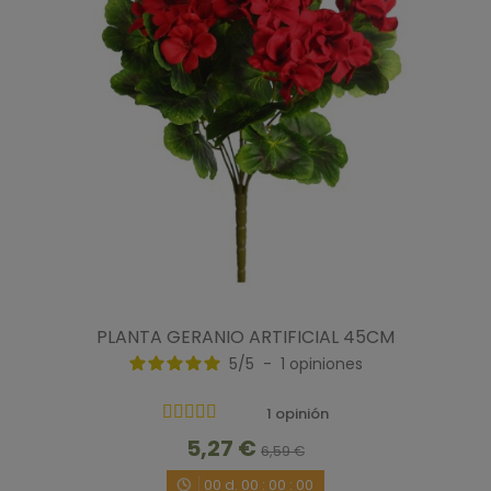
Ordenar las opiniones
5
/
5
Opinión verificada
Muy contenta
Opinión del
11/6/2020
, tras una experiencia del
3/6/2020
por
A.A.
Útil
(0)
Informe
PLANTA GERANIO ARTIFICIAL 45CM
5
/
5
-
1
opiniones
1
1 opinión
5,27 €
6,59 €
00
d.
00
:
00
:
00