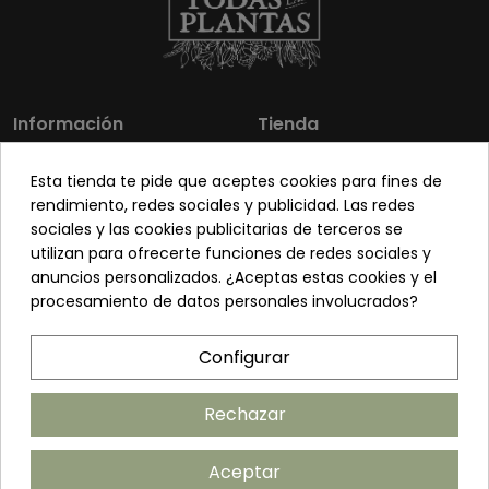
Información
Tienda
Los más vendidos
Mi cuenta
Esta tienda te pide que aceptes cookies para fines de
Sobre nosotros
Contacto
rendimiento, redes sociales y publicidad. Las redes
sociales y las cookies publicitarias de terceros se
Pon tu planta guapa
Envíos y Devoluciones
utilizan para ofrecerte funciones de redes sociales y
Preguntas frecuentes
Venta a profesionales
anuncios personalizados. ¿Aceptas estas cookies y el
procesamiento de datos personales involucrados?
Legal
Síguenos
Configurar
Política de privacidad
Términos y condiciones
Rechazar
Política de cookies
Aceptar