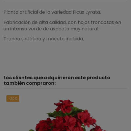
Planta artificial de la variedad Ficus Lyrata.
Fabricación de alta calidad, con hojas frondosas en
un intenso verde de aspecto muy natural.
Tronco sintético y maceta incluida.
5
/
5
Los clientes que adquirieron este producto
Basado en
1
opiniones
sometidas a control
también compraron:
Ver todas las reseñas de este sitio
-20%
5
estrellas
1
4
estrellas
0
3
estrellas
0
2
estrellas
0
1
estrella
0