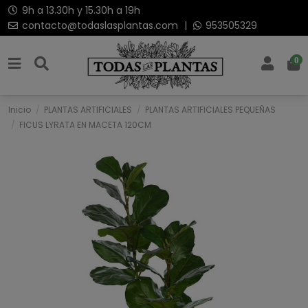
9h a 13.30h y 15.30h a 19h
contacto@todaslasplantas.com
|
953505329
0
Inicio
PLANTAS ARTIFICIALES
PLANTAS ARTIFICIALES PEQUEÑAS
FICUS LYRATA EN MACETA 120CM