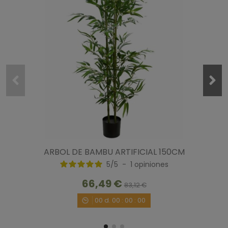
ARBOL DE BAMBU ARTIFICIAL 150CM
5
/
5
-
1
opiniones
66,49 €
83,12 €
00
d.
00
:
00
:
00