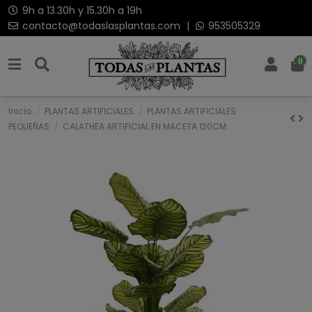
9h a 13.30h y 15.30h a 19h
contacto@todaslasplantas.com
|
953505329
0
Inicio
PLANTAS ARTIFICIALES
PLANTAS ARTIFICIALES
PEQUEÑAS
CALATHEA ARTIFICIAL EN MACETA 120CM