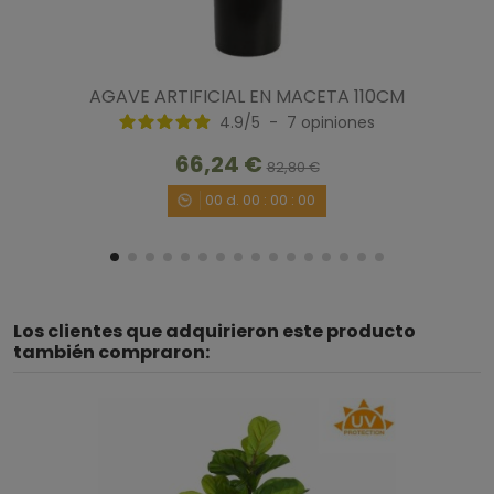
AGAVE ARTIFICIAL EN MACETA 110CM
4.9
/
5
-
7
opiniones
66,24 €
82,80 €
00
d.
00
:
00
:
00
Los clientes que adquirieron este producto
también compraron: