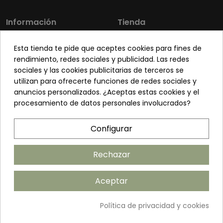
Información
Tienda
Los más vendidos
Mi cuenta
Esta tienda te pide que aceptes cookies para fines de
Sobre nosotros
Contacto
rendimiento, redes sociales y publicidad. Las redes
sociales y las cookies publicitarias de terceros se
Pon tu planta guapa
Envíos y Devoluciones
utilizan para ofrecerte funciones de redes sociales y
Preguntas frecuentes
Venta a profesionales
anuncios personalizados. ¿Aceptas estas cookies y el
procesamiento de datos personales involucrados?
Legal
Síguenos
Configurar
Política de privacidad
Términos y condiciones
Rechazar
Política de cookies
Aceptar
Añadir al carrito
Política de privacidad y cookies
©2026 ANDUDECOR S.L. | Desarrollado por
Amarillo Limón