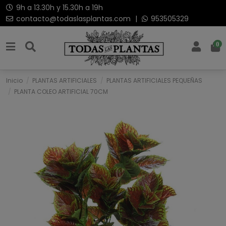
9h a 13.30h y 15.30h a 19h
contacto@todaslasplantas.com
|
953505329
0
Inicio
PLANTAS ARTIFICIALES
PLANTAS ARTIFICIALES PEQUEÑAS
PLANTA COLEO ARTIFICIAL 70CM