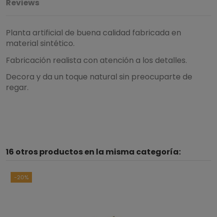
Reviews
Planta artificial de buena calidad fabricada en
material sintético.
Fabricación realista con atención a los detalles.
Decora y da un toque natural sin preocuparte de
regar.
5
/
5
16 otros productos en la misma categoría:
Basado en
1
opiniones
sometidas a control
Ver todas las reseñas de este sitio
-20%
5
estrellas
1
4
estrellas
0
3
estrellas
0