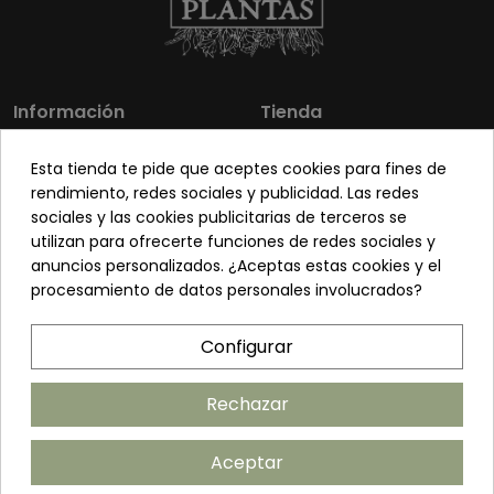
Información
Tienda
Los más vendidos
Mi cuenta
Esta tienda te pide que aceptes cookies para fines de
Sobre nosotros
Contacto
rendimiento, redes sociales y publicidad. Las redes
sociales y las cookies publicitarias de terceros se
Pon tu planta guapa
Envíos y Devoluciones
utilizan para ofrecerte funciones de redes sociales y
Preguntas frecuentes
Venta a profesionales
anuncios personalizados. ¿Aceptas estas cookies y el
procesamiento de datos personales involucrados?
Legal
Síguenos
Configurar
Política de privacidad
Términos y condiciones
Rechazar
Política de cookies
Aceptar