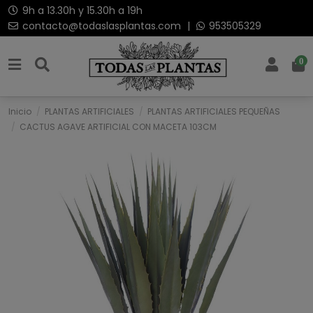
9h a 13.30h y 15.30h a 19h
contacto@todaslasplantas.com
|
953505329
0
Inicio
PLANTAS ARTIFICIALES
PLANTAS ARTIFICIALES PEQUEÑAS
CACTUS AGAVE ARTIFICIAL CON MACETA 103CM