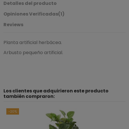
Detalles del producto
Opiniones Verificadas(1)
Reviews
Planta artificial herbácea.
Arbusto pequeño artificial.
4
/
5
Los clientes que adquirieron este producto
Basado en
1
opiniones
sometidas a control
también compraron:
Ver todas las reseñas de este sitio
-20%
5
estrellas
0
4
estrellas
1
3
estrellas
0