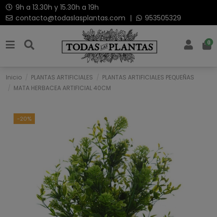
9h a 13.30h y 15.30h a 19h
contacto@todaslasplantas.com
|
953505329
0
Inicio
PLANTAS ARTIFICIALES
PLANTAS ARTIFICIALES PEQUEÑAS
MATA HERBACEA ARTIFICIAL 40CM
-20%