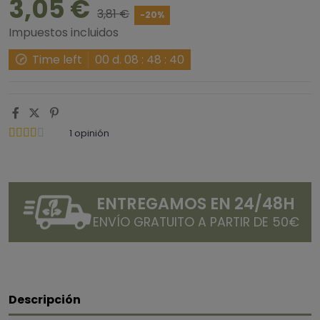
3,05 €
3,81 €
-20%
Impuestos incluidos
Time left
00
d.
08
:
48
:
40
1
opinión
ENTREGAMOS EN 24/48H
ENVÍO GRATUITO A PARTIR DE 50€
Descripción