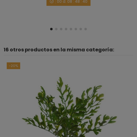
00
d.
08
:
48
:
40
16 otros productos en la misma categoría:
-20%