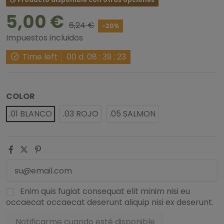
5,00 €
6,24 €
-20%
Impuestos incluidos
Time left
00
d.
08
:
39
:
22
COLOR
.01 BLANCO
.03 ROJO
.05 SALMON
Enim quis fugiat consequat elit minim nisi eu
occaecat occaecat deserunt aliquip nisi ex deserunt.