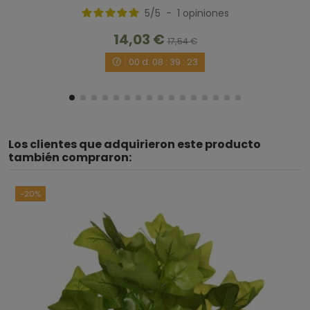
5
/
5
-
1
opiniones
14,03 €
17,54 €
00
d.
08
:
39
:
23
Los clientes que adquirieron este producto
también compraron:
-20%