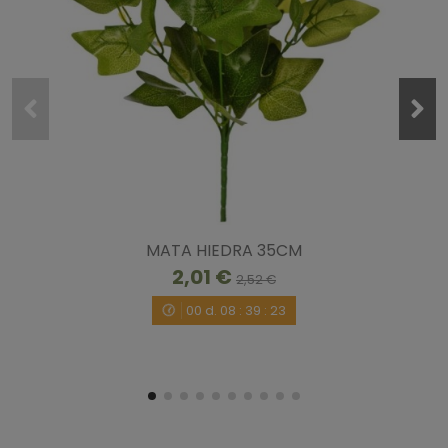
MATA HIEDRA 35CM
2,01 €
2,52 €
00
d.
08
:
39
:
23