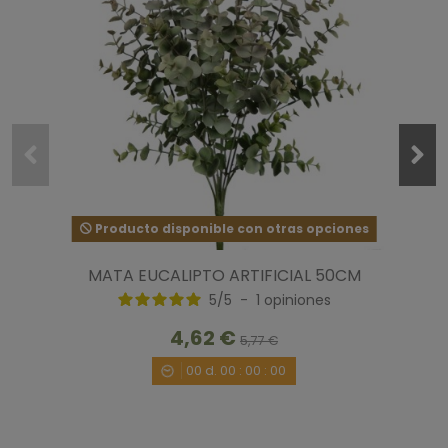
Producto disponible con otras opciones
MATA EUCALIPTO ARTIFICIAL 50CM
5
/
5
-
1
opiniones
4,62 €
5,77 €
00
d.
00
:
00
:
00