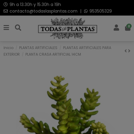
9h a 13.30h y 15.30h a 19h
contacto@todaslasplantas.com
|
953505329
0
Inicio
PLANTAS ARTIFICIALES
PLANTAS ARTIFICIALES PARA
EXTERIOR
PLANTA CRASA ARTIFICIAL 14CM