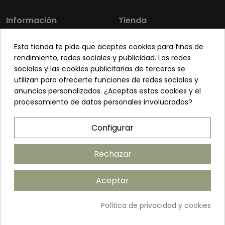
Información
Tienda
Los más vendidos
Mi cuenta
Esta tienda te pide que aceptes cookies para fines de
Sobre nosotros
Contacto
rendimiento, redes sociales y publicidad. Las redes
sociales y las cookies publicitarias de terceros se
Pon tu planta guapa
Envíos y Devoluciones
utilizan para ofrecerte funciones de redes sociales y
Preguntas frecuentes
Venta a profesionales
anuncios personalizados. ¿Aceptas estas cookies y el
procesamiento de datos personales involucrados?
Legal
Síguenos
Configurar
Política de privacidad
Términos y condiciones
Rechazar
Política de cookies
Aceptar
Añadir al carrito
Política de privacidad y cookies
©2026 ANDUDECOR S.L. | Desarrollado por
Amarillo Limón