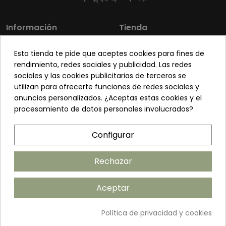
Información
Tienda
Los más vendidos
Mi cuenta
Esta tienda te pide que aceptes cookies para fines de
Sobre nosotros
Contacto
rendimiento, redes sociales y publicidad. Las redes
sociales y las cookies publicitarias de terceros se
Pon tu planta guapa
Envíos y Devoluciones
utilizan para ofrecerte funciones de redes sociales y
Preguntas frecuentes
Venta a profesionales
anuncios personalizados. ¿Aceptas estas cookies y el
procesamiento de datos personales involucrados?
Legal
Síguenos
Configurar
Política de privacidad
Términos y condiciones
Rechazar
Política de cookies
Aceptar
Añadir al carrito
Política de privacidad y cookies
©2026 ANDUDECOR S.L. | Desarrollado por
Amarillo Limón