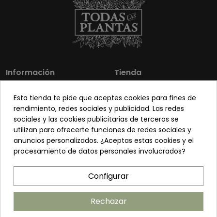
Información
Tienda
Los más vendidos
Mi cuenta
Esta tienda te pide que aceptes cookies para fines de
Sobre nosotros
Contacto
rendimiento, redes sociales y publicidad. Las redes
sociales y las cookies publicitarias de terceros se
Pon tu planta guapa
Envíos y Devoluciones
utilizan para ofrecerte funciones de redes sociales y
Preguntas frecuentes
Venta a profesionales
anuncios personalizados. ¿Aceptas estas cookies y el
procesamiento de datos personales involucrados?
Legal
Síguenos
Configurar
Política de privacidad
Términos y condiciones
Rechazar
Política de cookies