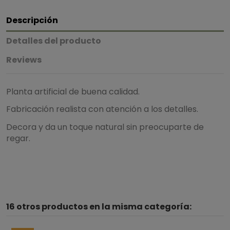
Descripción
Detalles del producto
Reviews
Planta artificial de buena calidad.
Fabricación realista con atención a los detalles.
Decora y da un toque natural sin preocuparte de
regar.
5
/
5
16 otros productos en la misma categoría:
Basado en
1
opiniones
sometidas a control
Ver todas las reseñas de este sitio