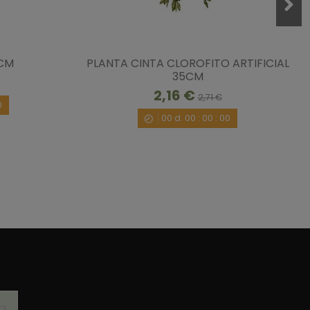
4CM
PLANTA CINTA CLOROFITO ARTIFICIAL
35CM
2,16 €
2,71 €
0
00
d.
00
:
00
:
00