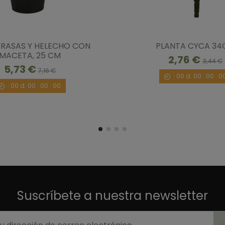
RASAS Y HELECHO CON
PLANTA CYCA 3
MACETA, 25 CM
2,76 €
3,44 €
5,73 €
7,16 €
00
d.
00
:
00
:
0
00
d.
00
:
00
:
00
Suscríbete a nuestra newsletter