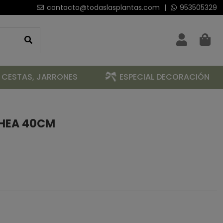
contacto@todaslasplantas.com
|
953505329
 CESTAS, JARRONES
ESPECIAL DECORACIÓN
HEA 40CM