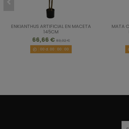
ENKIANTHUS ARTIFICIAL EN MACETA
MATA C
145CM
66,66 €
83,32 €
00
d.
00
:
00
:
00