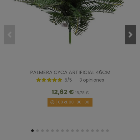
4
/
5
Opinión verificada
Es lo que imaginé al verlo en el catalogo, se aprecia 
bastante bien lo que vas a recibir.
Opinión del
10/9/2021
, tras una experiencia del
31/8/2021
por
A.A.
PALMERA CYCA ARTIFICIAL 46CM
Útil
(0)
Informe
5
/
5
-
3
opiniones
12,62 €
15,78 €
5
/
5
00
d.
00
:
00
:
00
Opinión verificada
Buscaba algo similar que fuera en material natural tratado 
para la base de unos jarrones de cristal transparente, y 
encontré estas rodajas de frutos y quedaron bastante bien
Opinión del
15/2/2018
, tras una experiencia del
15/2/2018
por
A.A.