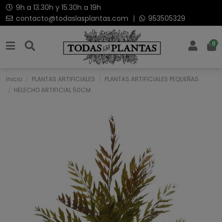
9h a 13.30h y 15.30h a 19h
contacto@todaslasplantas.com
|
953505329
0
Inicio
PLANTAS ARTIFICIALES
PLANTAS ARTIFICIALES PEQUEÑAS
HELECHO ARTIFICIAL 50CM