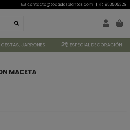
contacto@todaslasplantas.com
|
953505329
 CESTAS, JARRONES
ESPECIAL DECORACIÓN
CON MACETA