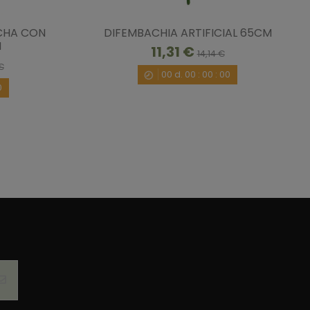
CHA CON
DIFEMBACHIA ARTIFICIAL 65CM
M
11,31 €
14,14 €
€
00
d.
00
:
00
:
00
0