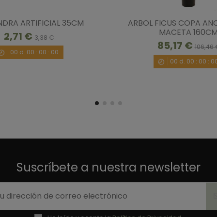
DRA ARTIFICIAL 35CM
ARBOL FICUS COPA AN
MACETA 160C
2,71 €
3,38 €
85,17 €
106,46 
00
d.
00
:
00
:
00
00
d.
00
:
00
:
0
Suscríbete a nuestra newsletter