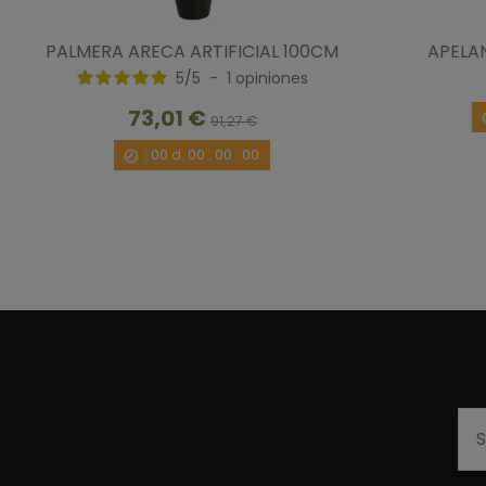
PALMERA ARECA ARTIFICIAL 100CM
APELAN
5
/
5
-
1
opiniones
73,01 €
91,27 €
00
d.
00
:
00
:
00