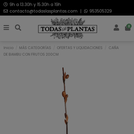
9h a 13.30h y 15.30h a 19h
contacto@todaslasplantas.com
|
953505329
0
Inicio
MÁS CATEGORÍAS
OFERTAS Y LIQUIDACIONES
CAÑA
DE BAMBU CON FRUTOS 200CM