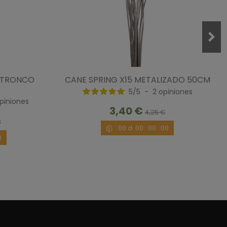
 TRONCO
CANE SPRING X15 METALIZADO 50CM
5
/
5
-
2
opiniones
dad es que queda bastante bien para decorar cualquier 
piniones
3,40 €
4,25 €
/11/2018
por
A.A.
€
00
d.
00
:
00
:
00
0
1