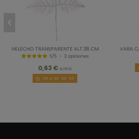
HELECHO TRANSPARENTE ALT.38 CM
VARA C
5
/
5
-
2
opiniones
0,63 €
0,79 €
00
d.
00
:
00
:
00