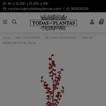
9h a 13.30h y 15.30h a 19h
contacto@todaslasplantas.com
|
953505329
0
Inicio
MÁS CATEGORÍAS
DECORACIÓN NAVIDAD
VARA DE
BERRY ARTIFICIAL 76CM