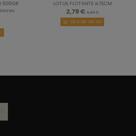
I 500GR
LOTUS FLOTANTE ø 15CM
2,79 €
iniones
.
3,49 €
12/2024
por
I.G.
00
d.
00
:
00
:
00
0
/10/2021
por
A.A.
/2/2021
por
A.A.