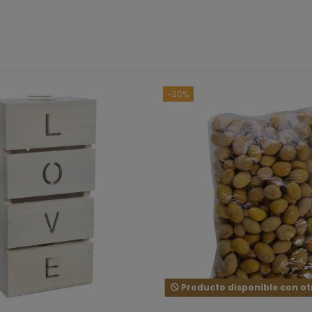
B
Ver to
-20%
5
estrellas
4
estrellas
3
estrellas
2
estrellas
1
estrella
Ordenar las opiniones
Producto disponible con ot
5
/
5