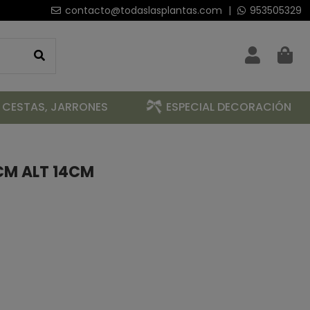
contacto@todaslasplantas.com
|
953505329
 CESTAS, JARRONES
ESPECIAL DECORACIÓN
CM ALT 14CM