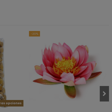
asado en
5
opiniones
sometidas a control
das las reseñas de este sitio
-20%
5
0
0
0
0
ras opciones