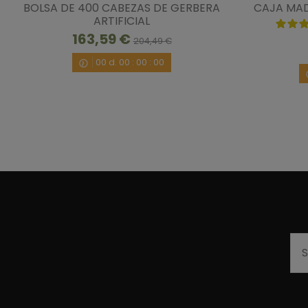
BOLSA DE 400 CABEZAS DE GERBERA
CAJA MAD
ARTIFICIAL
163,59 €
204,49 €
00
d.
00
:
00
:
00