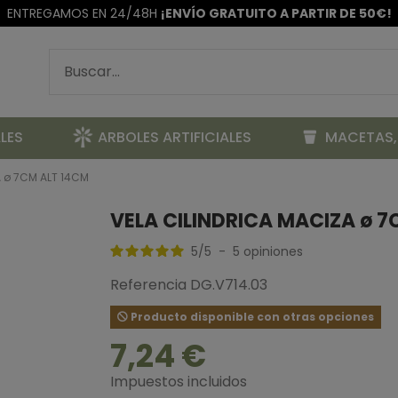
ENTREGAMOS EN 24/48H
¡ENVÍO GRATUITO A PARTIR DE 50€!
LES
ARBOLES ARTIFICIALES
MACETAS,
A ø 7CM ALT 14CM
VELA CILINDRICA MACIZA ø 7
5
/
5
-
5
opiniones
Referencia
DG.V714.03
Producto disponible con otras opciones
7,24 €
Impuestos incluidos