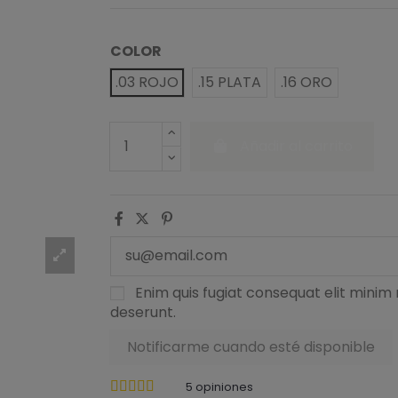
COLOR
.03 ROJO
.15 PLATA
.16 ORO
Añadir al carrito
Enim quis fugiat consequat elit minim 
deserunt.
5
opiniones