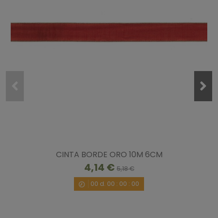
1
estrella
0
Ordenar las opiniones
5
/
5
Opinión verificada
Bien parecida
Opinión del
22/11/2025
, tras una experiencia del
8/11/2025
por
Pedro V.
CINTA BORDE ORO 10M 6CM
Útil
(0)
Informe
4,14 €
5,18 €
00
d.
00
:
00
:
00
4
/
5
Opinión verificada
Aun siendo de plástico está muy lograda