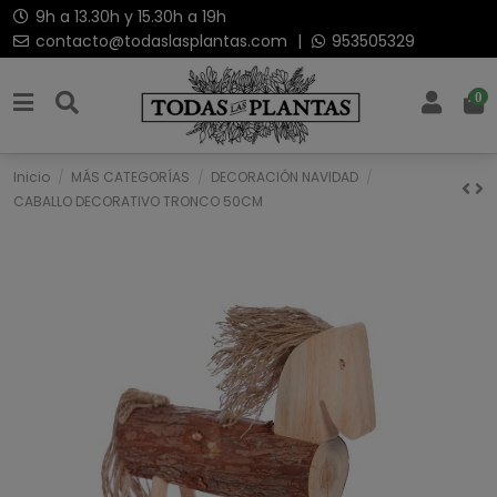
9h a 13.30h y 15.30h a 19h
contacto@todaslasplantas.com
|
953505329
0
Inicio
MÁS CATEGORÍAS
DECORACIÓN NAVIDAD
CABALLO DECORATIVO TRONCO 50CM