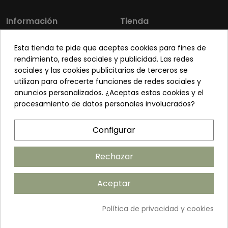
5
/
5
Información
Tienda
Opinión verificada
Buen producto calidad precio
Los más vendidos
Mi cuenta
Esta tienda te pide que aceptes cookies para fines de
Opinión del
14/11/2019
, tras una experiencia del
5/11/2019
por
A.A.
Sobre nosotros
Contacto
rendimiento, redes sociales y publicidad. Las redes
sociales y las cookies publicitarias de terceros se
Pon tu planta guapa
Envíos y Devoluciones
Útil
(0)
Informe
utilizan para ofrecerte funciones de redes sociales y
Preguntas frecuentes
Venta a profesionales
anuncios personalizados. ¿Aceptas estas cookies y el
procesamiento de datos personales involucrados?
1
2
Legal
Síguenos
Configurar
Política de privacidad
Términos y condiciones
Rechazar
Política de cookies
Aceptar
Añadir al carrito
Política de privacidad y cookies
©2026 ANDUDECOR S.L. | Desarrollado por
Amarillo Limón