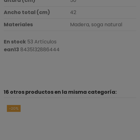
altura (cm)
50
Ancho total (cm)
42
Materiales
Madera, soga natural
En stock
53 Artículos
ean13
8435132886444
4.5
/
5
16 otros productos en la misma categoría:
Basado en
6
opiniones
sometidas a control
Ver todas las reseñas de este sitio
-20%
5
estrellas
3
4
estrellas
3
3
estrellas
0
2
estrellas
0