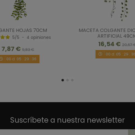
GANTE HOJAS 70CM
MACETA COLGANTE DI
ARTIFICIAL 49C
5
/
5
-
4
opiniones
16,54 €
20,67 
7,87 €
9,83 €
00
d.
05
:
29
:
3
00
d.
05
:
29
:
35
Suscríbete a nuestra newsletter