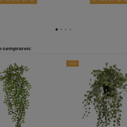
4
/
5
Opinión verificada
Quería saber si la altura total con maceta i
maceta? Lo digo porque quiero tres modelos di
totales de cada uno incluyendo maceta? M
Opinión del
12/10/2018
, tras una experiencia del
12
én compraron:
Útil
(0)
Informe
-20%