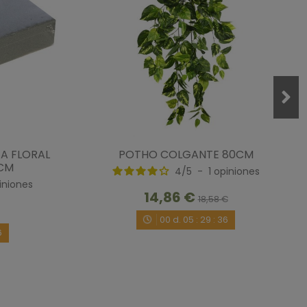
0
A FLORAL
POTHO COLGANTE 80CM
5CM
4
/
5
-
1
opiniones
iniones
/5/2020
por
A.A.
14,86 €
18,58 €
00
d.
05
:
29
:
35
5