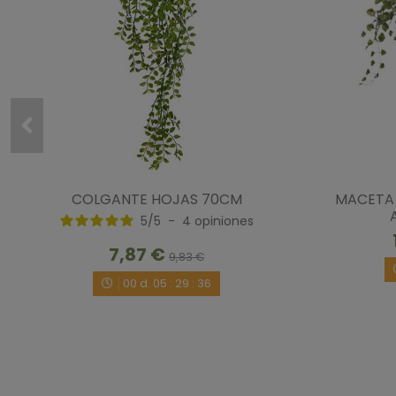
COLGANTE HOJAS 70CM
MACETA
5
/
5
-
4
opiniones
7,87 €
9,83 €
00
d.
05
:
29
:
35