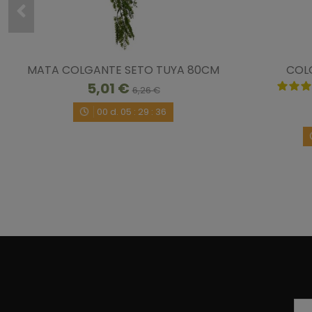
MATA COLGANTE SETO TUYA 80CM
COL
5,01 €
6,26 €
00
d.
05
:
29
:
35