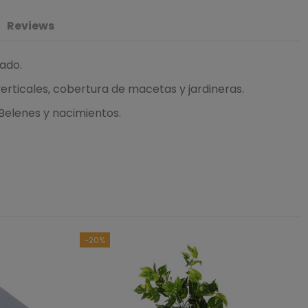
Reviews
zado.
erticales, cobertura de macetas y jardineras.
Belenes y nacimientos.
4.4
/
5
asado en
5
opiniones
sometidas a control
das las reseñas de este sitio
-20%
2
3
0
0