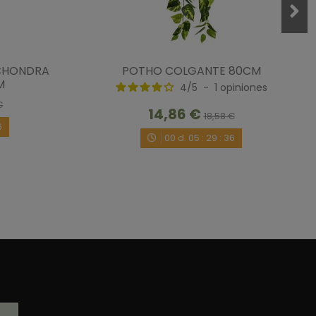
CHONDRA
POTHO COLGANTE 80CM
M
4
/
5
-
1
opiniones
€
14,86 €
18,58 €
5
00
d.
05
:
29
:
35