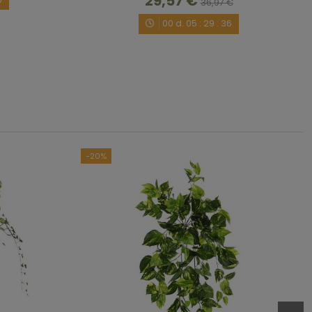
29,57 €
36,97 €
00
d.
05
:
29
:
35
ncluida son 30 cms.o le tengo que sumar los 14 cms de la 
ferentes de cactus artificiales y necesito saber las alturas 
uchas gracias
/10/2018
por
A.A.
-20%
1