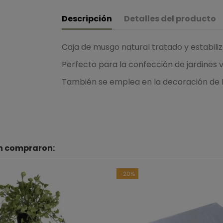
Descripción
Detalles del producto
Caja de musgo natural tratado y estabili
Perfecto para la confección de jardines v
También se emplea en la decoración de 
én compraron:
B
Ver to
-20%
5
estrellas
4
estrellas
3
estrellas
2
estrellas