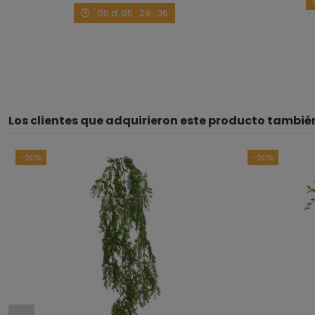
00
d.
05
:
29
:
35
Los clientes que adquirieron este producto tambi
-20%
-20%