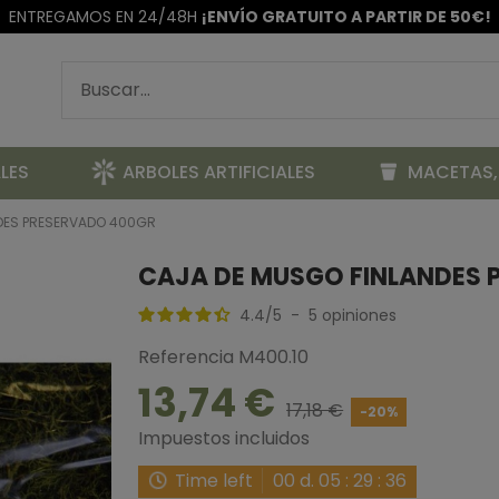
ENTREGAMOS EN 24/48H
¡ENVÍO GRATUITO A PARTIR DE 50€!
LES
ARBOLES ARTIFICIALES
MACETAS,
DES PRESERVADO 400GR
CAJA DE MUSGO FINLANDES 
4.4
/
5
-
5
opiniones
Referencia
M400.10
13,74 €
17,18 €
-20%
Impuestos incluidos
Time left
00
d.
05
:
29
:
35