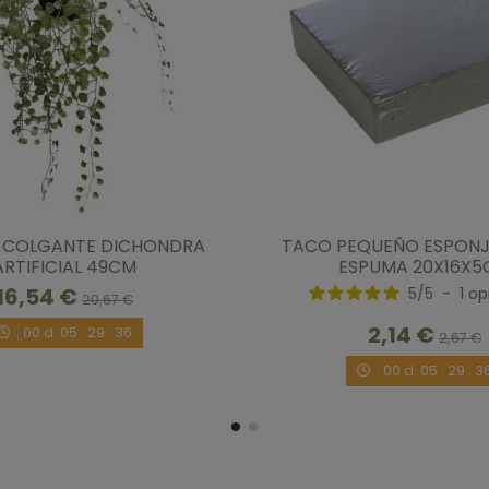
1
estrella
Ordenar las opiniones
5
/
5
 COLGANTE DICHONDRA
TACO PEQUEÑO ESPONJ
Opinión verificada
ARTIFICIAL 49CM
ESPUMA 20X16X
Muy realista
16,54 €
5
/
5
-
1
op
20,67 €
Opinión del
27/5/2020
, tras una experiencia del
20
2,14 €
00
d.
05
:
29
:
35
2,67 €
Útil
(0)
Informe
00
d.
05
:
29
:
3
5
/
5
Opinión verificada
Precioso y muy realista.