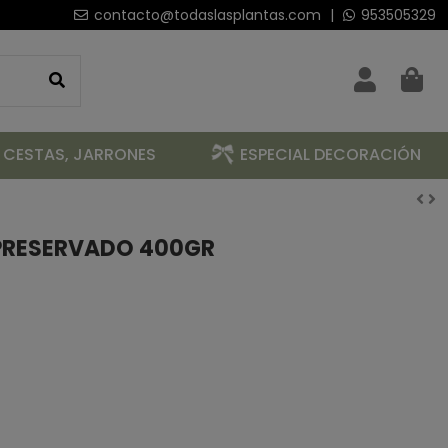
contacto@todaslasplantas.com
|
953505329
 CESTAS, JARRONES
ESPECIAL DECORACIÓN
PRESERVADO 400GR