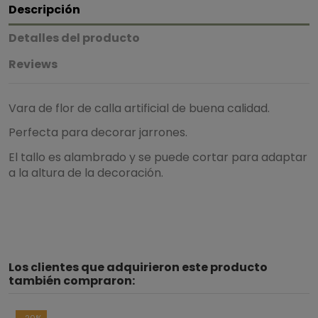
Descripción
Detalles del producto
Reviews
Vara de flor de calla artificial de buena calidad.
Perfecta para decorar jarrones.
El tallo es alambrado y se puede cortar para adaptar
a la altura de la decoración.
5
/
5
Los clientes que adquirieron este producto
Basado en
1
opiniones
sometidas a control
también compraron:
Ver todas las reseñas de este sitio
-20%