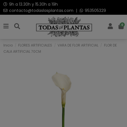
9h a 13.30h y 15.30h a 19h
contacto@todaslasplantas.com
|
953505329
0
Inicio
FLORES ARTIFICIALES
VARA DE FLOR ARTIFICIAL
FLOR DE
CALA ARTIFICIAL 70CM