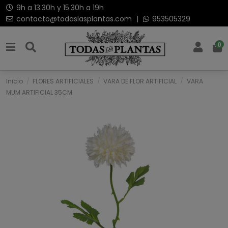
9h a 13.30h y 15.30h a 19h
contacto@todaslasplantas.com
|
953505329
0
Inicio
FLORES ARTIFICIALES
VARA DE FLOR ARTIFICIAL
VARA
MUM ARTIFICIAL 35CM