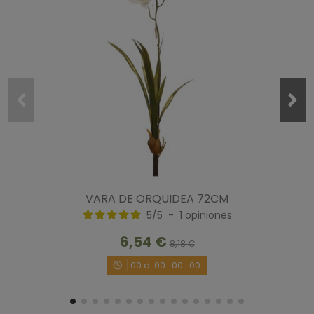
VARA DE ORQUIDEA 72CM
5
/
5
-
1
opiniones
6,54 €
8,18 €
00
d.
00
:
00
:
00