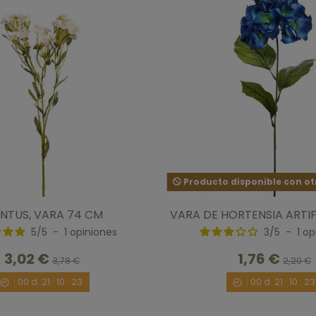
Producto disponible con ot
NTUS, VARA 74 CM
VARA DE HORTENSIA ARTIF
5
/
5
-
1
opiniones
3
/
5
-
1
op
3,02 €
1,76 €
3,78 €
2,20 €
00
d.
21
:
10
:
22
00
d.
21
:
10
:
22