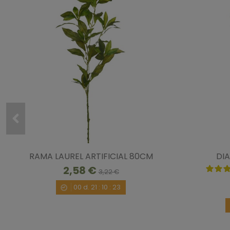
RAMA LAUREL ARTIFICIAL 80CM
DIA
2,58 €
3,22 €
00
d.
21
:
10
:
22