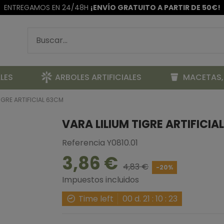
ENTREGAMOS EN 24/48H
¡ENVÍO GRATUITO A PARTIR DE 50€!
LES
ARBOLES ARTIFICIALES
MACETAS,
TIGRE ARTIFICIAL 63CM
VARA LILIUM TIGRE ARTIFICIA
Referencia
Y0810.01
3,86 €
4,83 €
-20%
Impuestos incluidos
Time left
00
d.
21
:
10
:
22