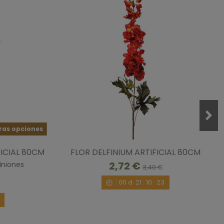
ras opciones
ICIAL 80CM
FLOR DELFINIUM ARTIFICIAL 80CM
2,72 €
iniones
3,40 €
00
d.
21
:
10
:
22