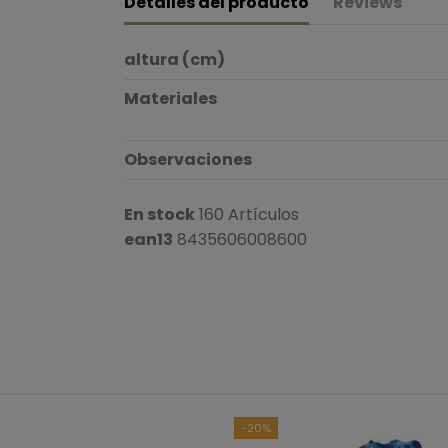
Detalles del producto
Reviews
altura (cm)
Materiales
Observaciones
En stock
160 Artículos
ean13
8435606008600
-20%