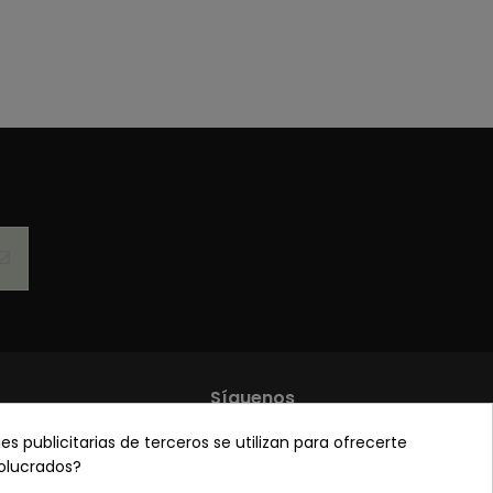
Síguenos
es publicitarias de terceros se utilizan para ofrecerte
de privacidad
volucrados?
 y condiciones