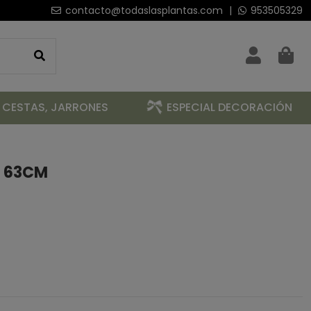
contacto@todaslasplantas.com
|
953505329
 CESTAS, JARRONES
ESPECIAL DECORACIÓN
L 63CM