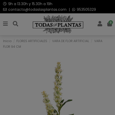
9h a 13.30h y 15.30h a 19h
contacto@todaslasplantas.com
|
953505329
0
Inicio
FLORES ARTIFICIALES
VARA DE FLOR ARTIFICIAL
VARA
FLOR 94 CM