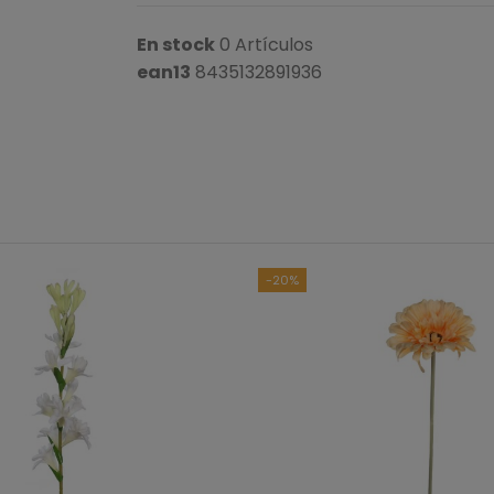
En stock
0 Artículos
ean13
8435132891936
B
Ver to
-20%
5
estrellas
4
estrellas
3
estrellas
2
estrellas
1
estrella
Ordenar las opiniones