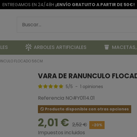
ENTREGAMOS EN 24/48H
¡ENVÍO GRATUITO A PARTIR DE 50€!
LES
ARBOLES ARTIFICIALES
MACETAS,
UNCULO FLOCADO 56CM
VARA DE RANUNCULO FLOCA
5
/
5
-
1
opiniones
Referencia
NO#Y0114.01
Producto disponible con otras opciones
2,01 €
2,52 €
-20%
Impuestos incluidos