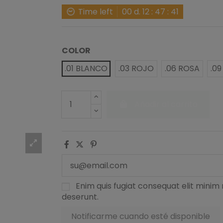
Time left
00
d.
12
:
47
:
40
COLOR
.01 BLANCO
.03 ROJO
.06 ROSA
.0
Añadir al carrito
Enim quis fugiat consequat elit minim 
deserunt.