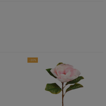
5
/
5
asado en
1
opiniones
sometidas a control
das las reseñas de este sitio
-20%
1
0
0
0
0