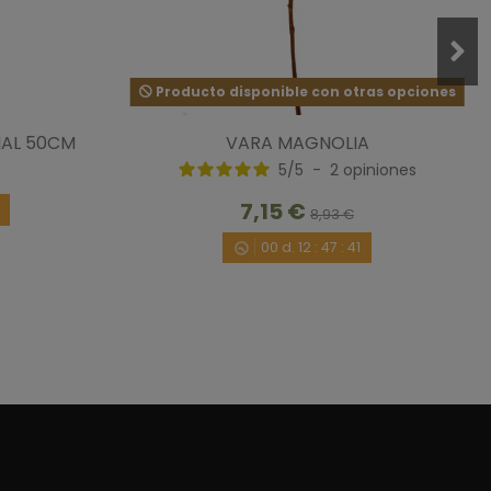
Producto disponible con otras opciones
IAL 50CM
VARA MAGNOLIA
5
/
5
-
2
opiniones
 en los parques y me gusta mucho, y cuando la ví en la web, 
as dónde la pongas!
7,15 €
0
8,93 €
5/2018
por
A.A.
00
d.
12
:
47
:
40
1