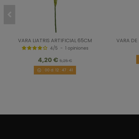
VARA LIATRIS ARTIFICIAL 65CM
VARA DE 
4
/
5
-
1
opiniones
4,20 €
5,25 €
00
d.
12
:
47
:
40