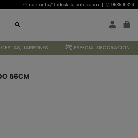
contacto@todaslasplantas.com
|
953505329
 CESTAS, JARRONES
ESPECIAL DECORACIÓN
DO 56CM