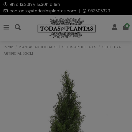
9h a 13.30h y 15.30h a 19h
contacto@todaslasplantas.com
|
953505329
0
Inicio
PLANTAS ARTIFICIALES
SETOS ARTIFICIALES
SETO TUYA
ARTIFICIAL 90CM