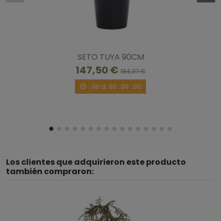
SETO TUYA 90CM
147,50 €
184,37 €
00
d.
00
:
00
:
00
Los clientes que adquirieron este producto
también compraron: