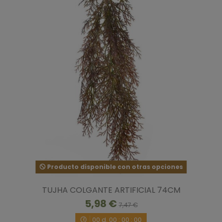
Producto disponible con otras opciones
TUJHA COLGANTE ARTIFICIAL 74CM
5,98 €
7,47 €
00
d.
00
:
00
:
00