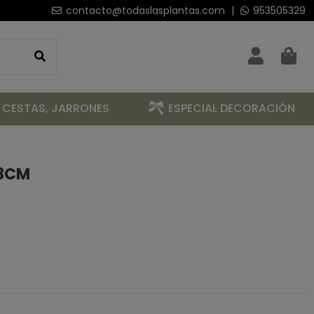
contacto@todaslasplantas.com
|
953505329
 CESTAS, JARRONES
ESPECIAL DECORACIÓN
53CM