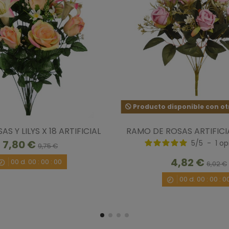
2
estrellas
1
estrella
Ordenar las opiniones
Producto disponible con ot
5
/
5
S Y LILYS X 18 ARTIFICIAL
RAMO DE ROSAS ARTIFIC
Opinión verificada
7,80 €
5
/
5
-
1
op
Perfecto acabado, realista, preciosa y un pre
9,75 €
Opinión del
14/10/2022
, tras una experiencia del
4,82 €
4
00
d.
00
:
00
:
00
6,02 €
Útil
(0)
Informe
00
d.
00
:
00
:
0
5
/
5
Opinión verificada