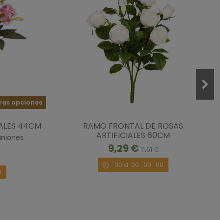
0
0
ras opciones
IALES 44CM
RAMO FRONTAL DE ROSAS
ARTIFICIALES 60CM
iniones
cio súper bien!
9,29 €
11,61 €
/10/2022
por
A.A.
00
d.
00
:
00
:
00
0