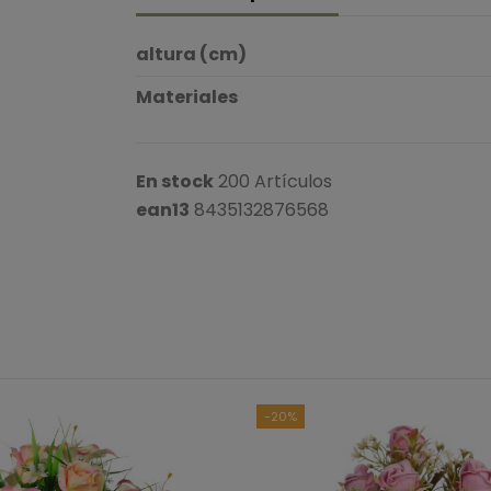
altura (cm)
Materiales
En stock
200 Artículos
ean13
8435132876568
B
Ver to
-20%
5
estrellas
4
estrellas
3
estrellas