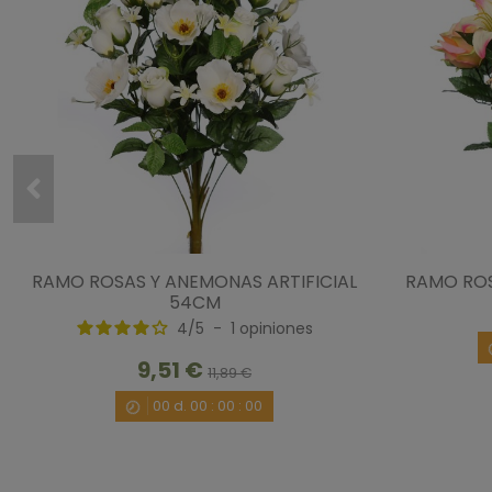
RAMO ROSAS Y ANEMONAS ARTIFICIAL
RAMO ROSA
54CM
4
/
5
-
1
opiniones
9,51 €
11,89 €
00
d.
00
:
00
:
00