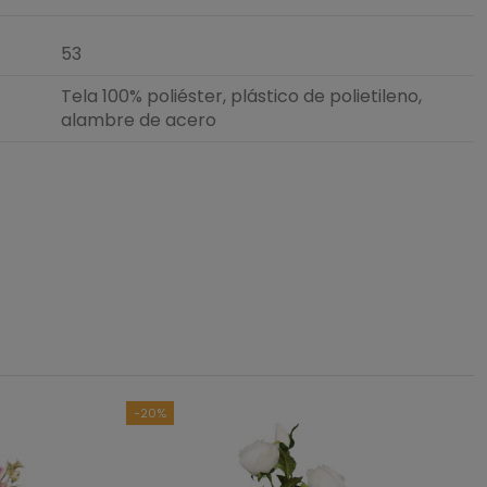
53
Tela 100% poliéster, plástico de polietileno,
alambre de acero
5
/
5
asado en
4
opiniones
sometidas a control
das las reseñas de este sitio
-20%
4
0
0