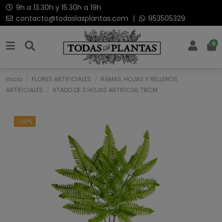
9h a 13.30h y 15.30h a 19h
contacto@todaslasplantas.com
|
953505329
0
Inicio
FLORES ARTIFICIALES
RAMAS, HOJAS Y RELLENOS
ARTIFICIALES
ATADO DE 3 HOJAS ARTIFICIAL 78CM
-20%