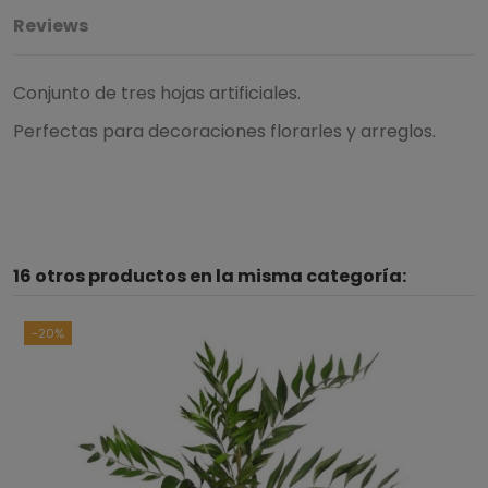
Reviews
Conjunto de tres hojas artificiales.
Perfectas para decoraciones florarles y arreglos.
4.7
/
5
16 otros productos en la misma categoría:
Basado en
3
opiniones
sometidas a control
Ver todas las reseñas de este sitio
-20%
5
estrellas
2
4
estrellas
1
3
estrellas
0
2
estrellas
0
1
estrella
0