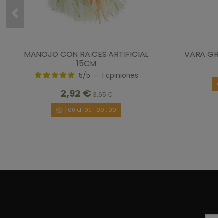
MANOJO CON RAICES ARTIFICIAL
VARA GR
15CM
5
/
5
-
1
opiniones
2,92 €
3,65 €
00
d.
00
:
00
:
00