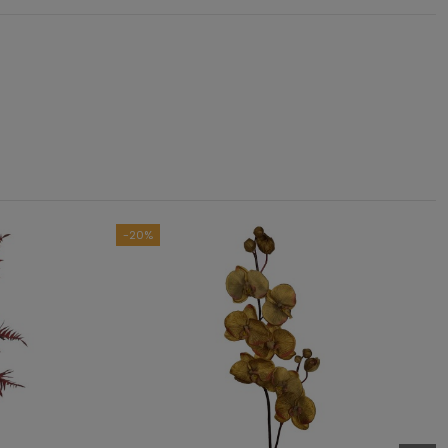
5
/
5
asado en
1
opiniones
sometidas a control
das las reseñas de este sitio
-20%
1
0
0
0
0