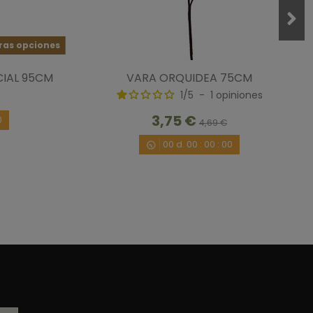
ras opciones
CIAL 95CM
VARA ORQUIDEA 75CM
1
/
5
-
1
opiniones
apariencia similar a una natural
4/2017
por
A.A.
3,75 €
0
4,69 €
00
d.
00
:
00
:
00
1