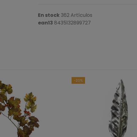
En stock
362 Artículos
ean13
8435132899727
-20%