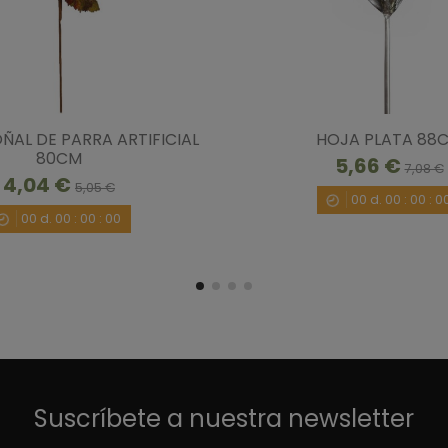
ÑAL DE PARRA ARTIFICIAL
HOJA PLATA 88
80CM
5,66 €
7,08 €
4,04 €
5,05 €
00
d.
00
:
00
:
0
00
d.
00
:
00
:
00
Suscríbete a nuestra newsletter