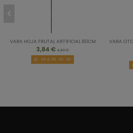
VARA HOJA FRUTAL ARTIFICIAL 80CM
VARA OTO
3,84 €
4,80 €
00
d.
00
:
00
:
00