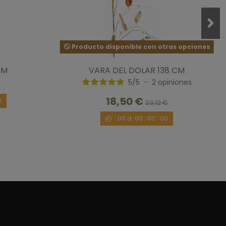
Producto disponible con otras opciones
CM
VARA DEL DOLAR 138 CM
5
/
5
-
2
opiniones
18,50 €
0
23,12 €
00
d.
00
:
00
:
00