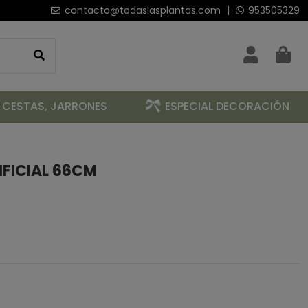
contacto@todaslasplantas.com
|
953505329
 CESTAS, JARRONES
ESPECIAL DECORACIÓN
FICIAL 66CM