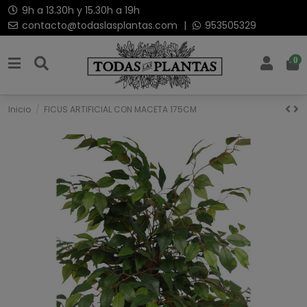
9h a 13.30h y 15.30h a 19h
contacto@todaslasplantas.com
|
953505329
0
Inicio
FICUS ARTIFICIAL CON MACETA 175CM