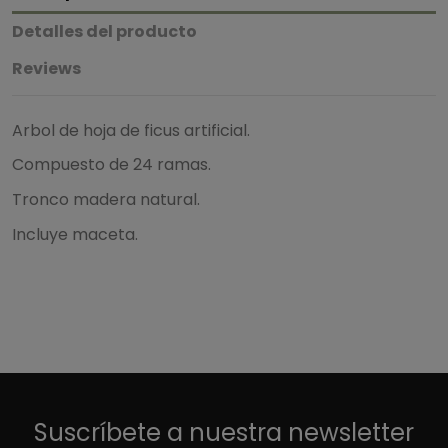
Detalles del producto
Reviews
Arbol de hoja de ficus artificial.
Compuesto de 24 ramas.
Tronco madera natural.
Incluye maceta.
4.7
/
5
Basado en
3
opiniones
sometidas a control
Ver todas las reseñas de este sitio
Suscríbete a nuestra newsletter
5
estrellas
2