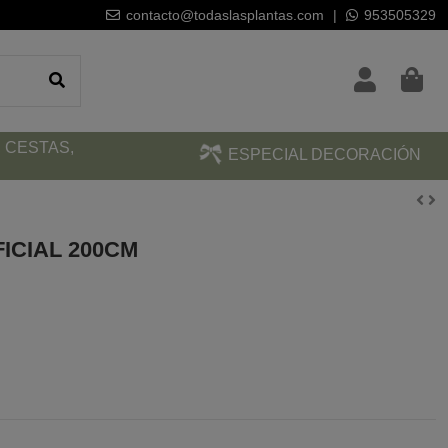
contacto@todaslasplantas.com
|
953505329
 CESTAS,
ESPECIAL DECORACIÓN
ICIAL 200CM