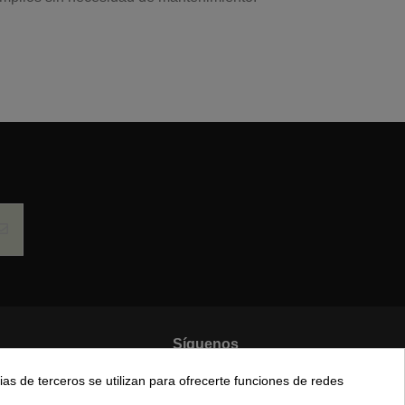
5
/
5
Basado en
4
opiniones
sometidas a control
odas las reseñas de este sitio
4
0
0
0
0
Síguenos
ias de terceros se utilizan para ofrecerte funciones de redes
e privacidad