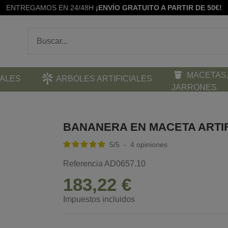
ENTREGAMOS EN 24/48H
¡ENVÍO GRATUITO A PARTIR DE 50€!
MACETAS,
IALES
ARBOLES ARTIFICIALES
JARRONES
BANANERA EN MACETA ARTIF
5
/
5
-
4
opiniones
Referencia
AD0657.10
183,22 €
Impuestos incluidos