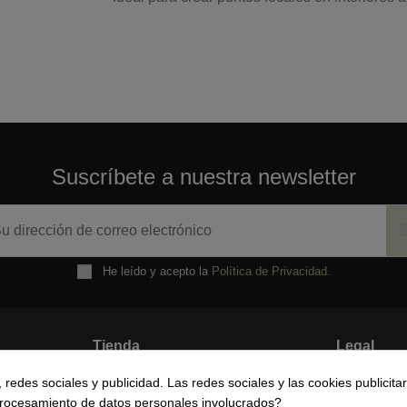
Ver t
Suscríbete a nuestra newsletter
5
estrellas
4
estrellas
3
estrellas
2
estrellas
1
estrella
He leído y acepto la
Política de Privacidad.
Ordenar las opiniones
Tienda
Legal
redes sociales y publicidad. Las redes sociales y las cookies publicitar
Mi cuenta
Política d
 procesamiento de datos personales involucrados?