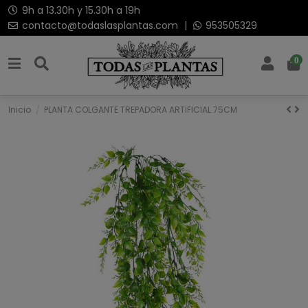
9h a 13.30h y 15.30h a 19h
contacto@todaslasplantas.com
|
953505329
0
Inicio
PLANTA COLGANTE TREPADORA ARTIFICIAL 75CM